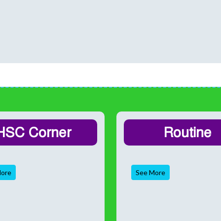
HSC Corner
Routine
ore
See More