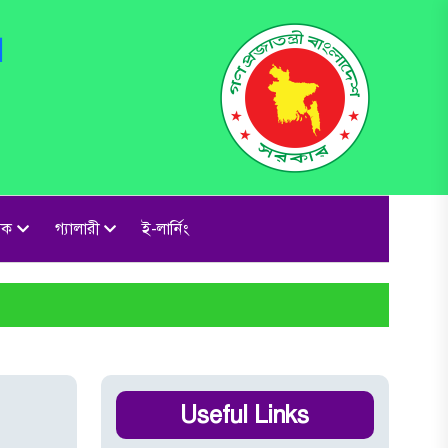
l
িক
গ্যালারী
ই-লার্নিং
Useful Links